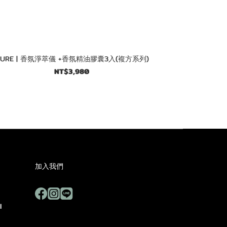
URE | 香氛淨萃儀 +香氛精油膠囊3入(複方系列)
NT$3,980
加入我們
I