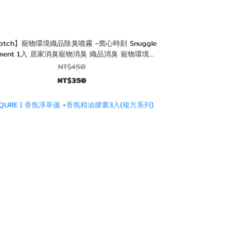
atch】寵物環境織品除臭噴霧 -窩心時刻 Snuggle
ment 1入 居家消臭寵物消臭 織品消臭 寵物環境消
臭 --
NT$450
NT$350