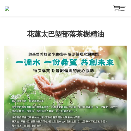
花蓮太巴塱部落茶樹精油