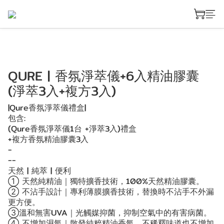
QURE | 香氛淨萃儀+6入精油膠囊
(淨萃3入+複方3入)
|Qure香氛淨萃儀禮盒|
包含:
(Qure香氛淨萃儀1台 +淨萃3入)禮盒
+複方香氛精油膠囊3入
-
--
天然 | 純萃 | 便利
① 天然純精油｜獨特擴香技術，100%天然精油膠囊。​
② 不沾手設計｜專利薄膜擴香技術，替換時不沾手不外漏
更方便。​
③溫和無害UVA｜光觸媒抑菌，抑制空氣中的有害病菌。​
④ 不增加濕氣｜散發純粹精油香氣，不稀釋味道也不增加