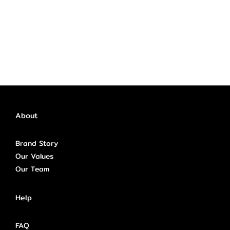
About
Brand Story
Our Values
Our Team
Help
FAQ