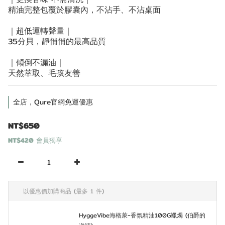
精油完整包覆於膠囊內，不沾手、不沾桌面
｜超低運轉聲量｜
35分貝，靜悄悄的最高品質
｜傾倒不漏油｜
天然萃取、毛孩友善
全店，Qure官網免運優惠
NT$650
NT$420
會員獨享
以優惠價加購商品
(最多 1 件)
HyggeVibe海格萊-香氛精油100G蠟燭 (伯爵的