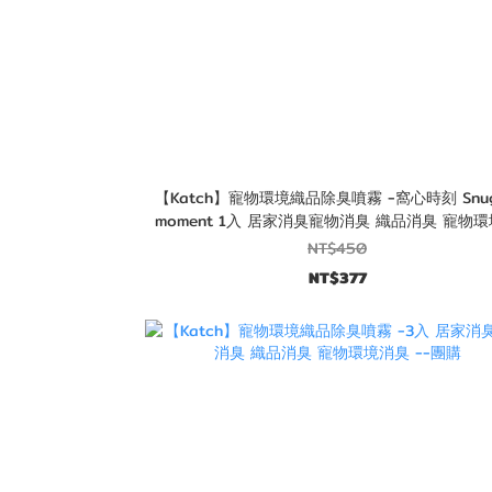
【Katch】寵物環境織品除臭噴霧 -窩心時刻 Snug
moment 1入 居家消臭寵物消臭 織品消臭 寵物
臭 --團購
NT$450
NT$377