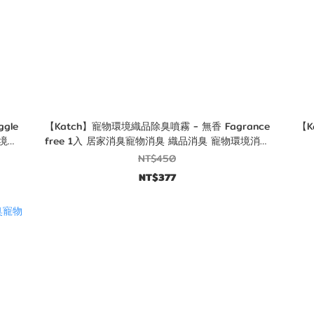
gle
【Katch】寵物環境織品除臭噴霧 - 無香 Fagrance
【K
環境消
free 1入 居家消臭寵物消臭 織品消臭 寵物環境消臭
＿團購
NT$450
NT$377