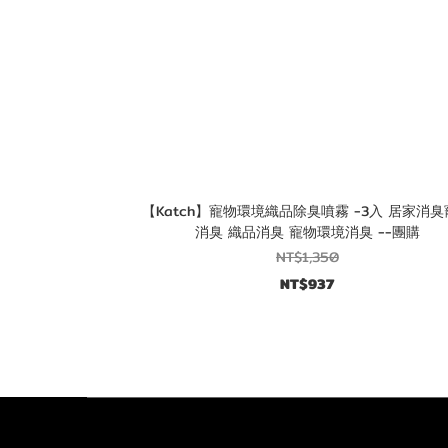
【Katch】寵物環境織品除臭噴霧 -3入 居家消
消臭 織品消臭 寵物環境消臭 --團購
NT$1,350
NT$937