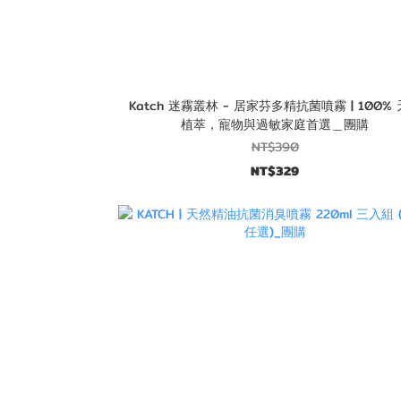
Katch 迷霧叢林 - 居家芬多精抗菌噴霧 | 100%
植萃，寵物與過敏家庭首選＿團購
NT$390
NT$329