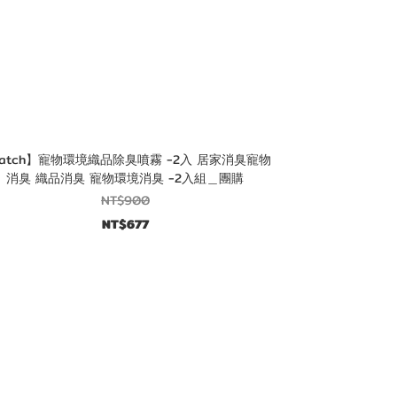
atch】寵物環境織品除臭噴霧 -2入 居家消臭寵物
消臭 織品消臭 寵物環境消臭 -2入組＿團購
NT$900
NT$677